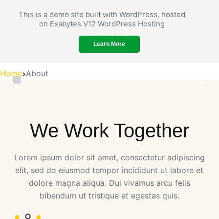
S
This is a demo site built with WordPress, hosted
k
on Exabytes V12 WordPress Hosting
i
About
Learn More
p
t
Home
About
o
c
o
n
We Work Together
t
e
n
Lorem ipsum dolor sit amet, consectetur adipiscing
t
elit, sed do eiusmod tempor incididunt ut labore et
dolore magna aliqua. Dui vivamus arcu felis
bibendum ut tristique et egestas quis.