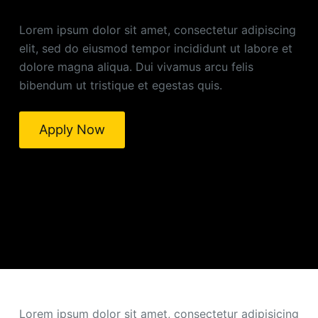
Lorem ipsum dolor sit amet, consectetur adipiscing
elit, sed do eiusmod tempor incididunt ut labore et
dolore magna aliqua. Dui vivamus arcu felis
bibendum ut tristique et egestas quis.
Apply Now
About The Hope Project
Lorem ipsum dolor sit amet, consectetur adipisicing