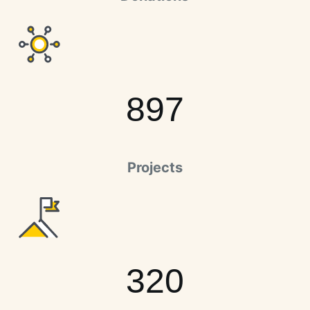
897
Projects
320